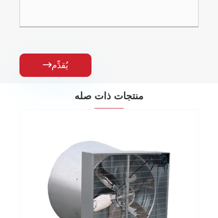
يُقدِّم

منتجات ذات صله