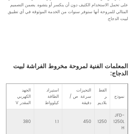
على تحمل الاستخدام الكثيف دون أن ينكسر أو يتشوه. يضمن التصميم
المثالي للمروحة أنها ستوفر سنوات من الخدمة الموثوقة في أي تطبيق
لبيت الدجاج.
المعلمات الفنية لمروحة مخروط الفراشة لبيت
الدجاج:
القط
التحيزات
استيراد
الجهد
ال
نموذج
ر
سرعة ص /
الطاقة
الكهربي
ال
بلاديم
دقيقة
كيلوواط
المقدر V
بنس
JFD-
65
380
1.1
450
1250
1250L
H