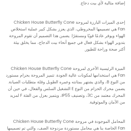
إضافة مثالية لأي بيت دجاج.
إحدى الميزات البارزة لمروحة Chicken House Butterfly Cone
Fan هي تصميمها المخروطي، الذي يعزز بشكل كبير عملية استخلاص
الهواء ويوفر عادمًا قويًا ومستقرًا. يضمن هذا التصميم أن تقوم المروحة
بتدوير الهواء بشكل فعال في جميع أنحاء بيت الدجاج، مما يخلق بيئة
أكثر صحة وراحة للطيور.
الميزة الرئيسية الأخرى لمروحة Chicken House Butterfly Cone
Fan هي استخدامها لمكونات عالية الجودة. تتميز المروحة بحزام مستورد
من النوع B، والذي يشتهر بمتانته وعمره الطويل وقلة متطلبات الصيانة.
يضمن محرك الحزام من النوع E التشغيل السلس والفعال، في حين أن
المحرك معتمد من 3C، وتصنيف IP55، ويتميز بعزل من الفئة F لمزيد
من الأمان والموثوقية.
المحامل الموجودة في مروحة Chicken House Butterfly Cone
Fan الخاصة بنا هي محامل مستوردة مزدوجة الصف، والتي تم تصميمها