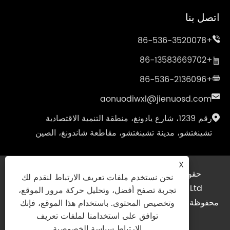
اتصل بنا
+86-536-3520078
+86-13583669702
+86-536-2136096
aonuodiwxl@jienuosd.com
رقم 1239، شارع يادونغ، منطقة التنمية الاقتصادية
تشينغتشو، مدينة تشينغتشو، مقاطعة شاندونغ، الصين
X
حقوق الطبع والنشر © 2024 Shandong Jienuo
نحن نستخدم ملفات تعريف الارتباط لنقدم لك
Thermostat Equipment Co., Ltd. جميع الحقوق
تجربة تصفح أفضل، وتحليل حركة مرور الموقع،
محفوظة.
XML
|
RSS
|
Sitemap
|
Links
|
سياسة
وتخصيص المحتوى. باستخدام هذا الموقع، فإنك
توافق على استخدامنا لملفات تعريف
الخصوصية
|
الارتباط.
سياسة الخصوصية