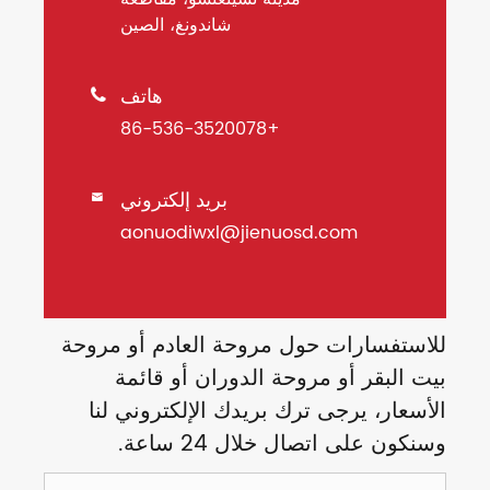
شاندونغ، الصين
هاتف

+86-536-3520078
بريد إلكتروني

aonuodiwxl@jienuosd.com
للاستفسارات حول مروحة العادم أو مروحة
بيت البقر أو مروحة الدوران أو قائمة
الأسعار، يرجى ترك بريدك الإلكتروني لنا
وسنكون على اتصال خلال 24 ساعة.