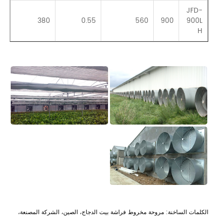
JFD-
65
380
0.55
560
900
900L
H
الكلمات الساخنة: مروحة مخروط فراشة بيت الدجاج، الصين، الشركة المصنعة،