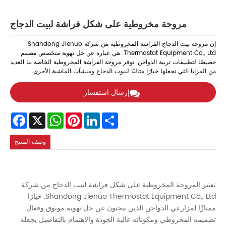
مروحة مخروطية على شكل فراشة لبيت الدجاج
إن مروحة بيت الدجاج الفراشة المخروطية من شركة Shandong Jienuo
Thermostat Equipment Co., Ltd. هي عبارة عن حل تهوية متخصص مصمم
خصيصًا لتطبيقات تربية الدواجن. توفر مروحة الفراشة المخروطية الخاصة بنا العديد
من المزايا التي تجعلها خيارًا مثاليًا لبيوت الدجاج ومنشآت الماشية الأخرى.
إرسال استفسار
Facebook
WhatsApp
X
Pinterest
LinkedIn
Share
وصف المنتج
تعتبر المروحة المخروطية على شكل فراشة لبيت الدجاج من شركة
Shandong Jienuo Thermostat Equipment Co., Ltd. خيارًا
ممتازًا لمزارعي الدواجن الذين يبحثون عن حل تهوية موثوق وفعال.
تصميمه المخروطي ومكوناته عالية الجودة والاهتمام بالتفاصيل يجعله