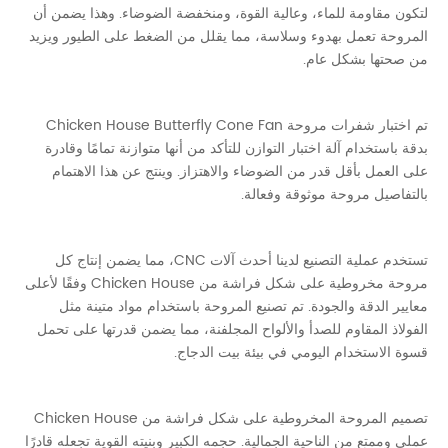
لتكون مقاومة للماء، وعالية القوة، ومنخفضة الضوضاء. وهذا يضمن أن
المروحة تعمل بهدوء وسلاسة، مما يقلل من الضغط على الطيور ويزيد
من صحتها بشكل عام.
تم اختبار شفرات مروحة Chicken House Butterfly Cone Fan
بدقة باستخدام آلة اختبار التوازن للتأكد من أنها متوازنة تمامًا وقادرة
على العمل بأقل قدر من الضوضاء والاهتزاز. وينتج عن هذا الاهتمام
بالتفاصيل مروحة موثوقة وفعالة.
تستخدم عملية التصنيع لدينا أحدث آلات CNC، مما يضمن إنتاج كل
مروحة مخروطية على شكل فراشة من Chicken House وفقًا لأعلى
معايير الدقة والجودة. تم تصنيع المروحة باستخدام مواد متينة مثل
الفولاذ المقاوم للصدأ والألواح المجلفنة، مما يضمن قدرتها على تحمل
قسوة الاستخدام اليومي في بيئة بيت الدجاج.
تصميم المروحة المخروطية على شكل فراشة من Chicken House
عملي وممتع من الناحية الجمالية. حجمه الكبير وبنيته القوية تجعله قادرًا