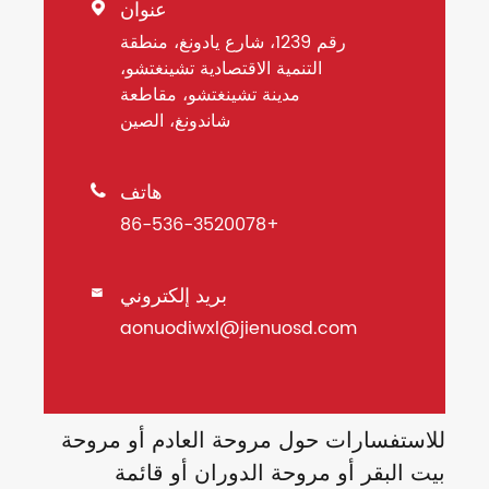
عنوان

رقم 1239، شارع يادونغ، منطقة
التنمية الاقتصادية تشينغتشو،
مدينة تشينغتشو، مقاطعة
شاندونغ، الصين
هاتف

+86-536-3520078
بريد إلكتروني

aonuodiwxl@jienuosd.com
للاستفسارات حول مروحة العادم أو مروحة
بيت البقر أو مروحة الدوران أو قائمة