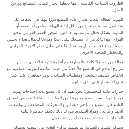
الظروف الصناعية القاسية ، مما يجعلها الخيار المثالي للمصانع وورش
العمل.
التهوية الفعالة: يلعب عشاق عادم المصنع دورًا مهمًا في الحفاظ على
بيئة عمل صحية ومثمرة من خلال إزالة الهواء الساخن أو القديم أو
الملوث بشكل فعال. تم تصميم جماهيرنا لتوفير أقصى قدر من تدفق
الهواء ، مع التأكد من أن مصنعك يبقى جيدًا ومريحًا للعمال. هذا لا يحسن
جودة الهواء فحسب ، بل يساعد أيضًا على تقليل خطر الإجهاد الحراري
والمخاطر الصحية الأخرى.
فعالة من حيث التكلفة: بالمقارنة مع أنظمة التهوية الأخرى ، يقدم
مراوح العادم في المصنع حلاً فعالًا من حيث التكلفة للتهوية الصناعية. مع
انخفاض تكاليف التشغيل ومتطلبات الصيانة ، يوفر جماهيرنا عائدًا كبيرًا
على الاستثمار على مدى حياتهم.
خيارات قابلة للتخصيص: نحن نفهم أن كل مصنع لديه احتياجات تهوية
فريدة. لهذا السبب نقدم مجموعة من الخيارات القابلة للتخصيص لعشاق
العادم في المصنع ، بما في ذلك أنواع المحركات المختلفة ، ومواصفات
الجهد والتردد ، ومواد الشفرة. يتيح لنا ذلك تكييف جماهيرنا لتلبية
المتطلبات المحددة لمصنعك أو ورشة العمل.
سهولة التثبيت والصيانة: تم تصميم مراوح العادم في المصنع لسهولة