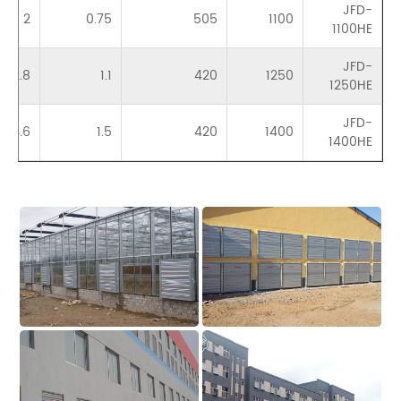
JFD-
2
0.75
505
1100
1100HE
JFD-
2.8
1.1
420
1250
1250HE
JFD-
3.6
1.5
420
1400
1400HE