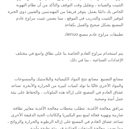
التثبيت والصيانة ، وتقليل وقت التوقف والتأكد من أن نظام التهوية
الخاص بك دائمًا يعمل. يتوفر فريقنا من المهندسين والفنيين ذوي الخبرة
لتوفير التثبيت والتدريب في الموقع ، مما يضمن تثبيت مراوح عادم
المصنع بشكل صحيح والعمل بكفاءة.
تطبيقات مراوح عادم مصنع Jienuo
يتم استخدام مراوح العادم الخاصة بنا على نطاق واسع في مختلف
الإعدادات الصناعية ، بما في ذلك:
مصانع التصنيع: مصانع تنتج المواد الكيميائية والبلاستيك والمنسوجات
والمواد الأخرى غالبًا ما تولد كميات كبيرة من الحرارة والأبخرة. تساعد
عشاق العادم في المصنع على إزالة هذه الملوثات ، والحفاظ على بيئة
عمل آمنة وصحية.
مرافق معالجة الأغذية: تتطلب محطات معالجة الأغذية معايير نظافة
صارمة وتهوية فعالة لمنع نمو البكتيريا والكائنات الحية الدقيقة الأخرى.
تساعد عشاق العادم في المصنع على إزالة الرطوبة والحرارة والروائح ،
مما يضمن معالجة المنتجات الغذائية في بيئة نظيفة وآمنة.