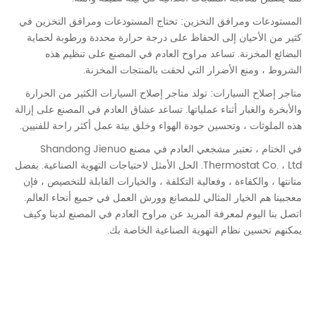
المستودعات ومرافق التخزين: تحتاج المستودعات ومرافق التخزين في
كثير من الأحيان إلى الحفاظ على درجة حرارة محددة ورطوبة لحماية
البضائع المخزنة. تساعد مراوح العادم في المصنع على تنظيم هذه
الشروط ، ومنع الأضرار التي لحقت بالمنتجات المخزنة.
متاجر إصلاح السيارات: تولد متاجر إصلاح السيارات الكثير من الحرارة
والأبخرة والغبار أثناء عملياتها. تساعد عشاق العادم في المصنع على إزالة
هذه الملوثات ، وتحسين جودة الهواء وخلق بيئة عمل أكثر راحة للفنيين.
في الختام ، تعتبر مشجعي العادم في مصنع Shandong Jienuo
Thermostat Co. ، Ltd. الحل الأمثل لاحتياجات التهوية الصناعية. بفضل
متانتها ، والكفاءة ، وفعالية التكلفة ، والخيارات القابلة للتخصيص ، فإن
معجبينا هم الخيار المثالي للمصانع وورش العمل في جميع أنحاء العالم.
اتصل بنا اليوم لمعرفة المزيد عن مراوح العادم في المصنع لدينا وكيف
يمكنهم تحسين نظام التهوية الصناعية الخاصة بك.