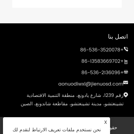
اتصل بنا
+86-536-3520078
+86-13583669702
+86-536-2136096
aonuodiwxl@jienuosd.com
رقم 1239، شارع يادونغ، منطقة التنمية الاقتصادية
تشينغتشو، مدينة تشينغتشو، مقاطعة شاندونغ، الصين
X
حقوق الطبع والنشر © 2024 Shandong Jienuo
نحن نستخدم ملفات تعريف الارتباط لنقدم لك