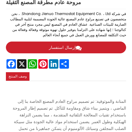
مروحة عادم مطرقة المصنع الثقيلة
في شركة Shandong Jienuo Thermostat Equipment Co. ، Ltd. ، نحن
متخصصون في تصنيع مراوح عادم المصنع عالية الجودة المصممة لتلبية المطالب
الصارمة للبيئات الصناعية. عشاق العادم في المصنع ليس مجرد منتج آخر في
كتالوجنا ؛ إنها شهادة على التزامنا بتوفير حلول تهوية موثوقة وفعالة وفعالة من
حيث التكلفة للمصانع وورش العمل في جميع أنحاء العالم.
إرسال استفسار
Facebook
WhatsApp
X
Pinterest
LinkedIn
Share
وصف المنتج
المتانة والموثوقية: تم تصميم مراوح العادم المصنع الخاصة بنا إلى
الماضي ، ويتميز ببناء شاق ومقاومة للتآكل. تم تصميم إطار المروحة
باستخدام تقنيات المعالجة التلقائية المتقدمة ، مما يضمن النزاهة
الهيكلية وطول العمر. يضمن استخدام مواد عالية الجودة مثل سبيكة
الصلب المجلفن وسبائك الألومنيوم أن يتمكن جماهيرنا من تحمل