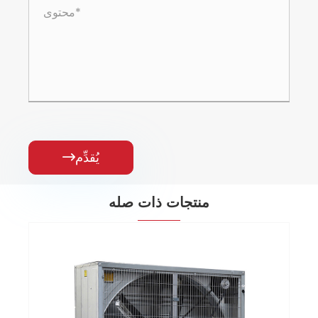
يُقدِّم

منتجات ذات صله